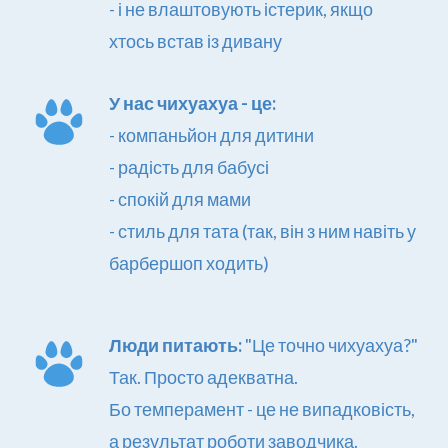
- і не влаштовують істерик, якщо 
хтось встав із дивану
У нас чихуахуа - це:
- компаньйон для дитини
- радість для бабусі
- спокій для мами
- стиль для тата (так, він з ним навіть у 
барбершоп ходить)
Люди питають: 
"Це точно чихуахуа?"
Так. Просто адекватна.  
Бо темперамент - це не випадковість, 
а результат роботи заводчика.