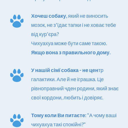
Хочеш собаку, 
який не виносить 
мозок, не з’їдає тапки і не ховає тебе 
від кур’єра?
Чихуахуа може бути саме такою.
Якщо вона з правильного дому.
У нашій сімї собака - не цен
тр 
галактики. Але й не іграшка. Це 
рівноправний чден родини, який знає 
свої кордони, любить і довіряє.
Тому коли Ви питаєте: 
"А чому ваші 
чихуахуа такі спокійні?" 