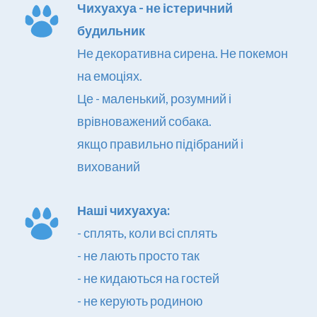
Чихуахуа - не істеричний 
будильник
Не декоративна сирена. Не покемон 
на емоціях.
Це - маленький, розумний і 
врівноважений собака.
якщо правильно підібраний і 
вихований
Наші чихуахуа:
- сплять, коли всі сплять
- не лають просто так
- не кидаються на гостей
- не керують родиною