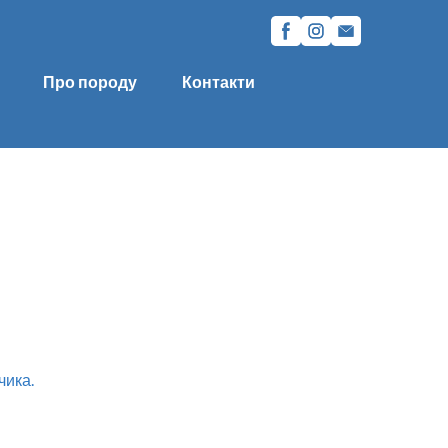
Про породу
Контакти
чика.