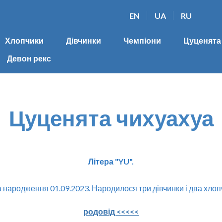
EN
UA
RU
Хлопчики
Дівчинки
Чемпіони
Цуценята
Девон рекс
Цуценята чихуахуа
Літера "YU".
 народження 01.09.2023. Народилося три дівчинки і два хлоп
родовід <<<<<